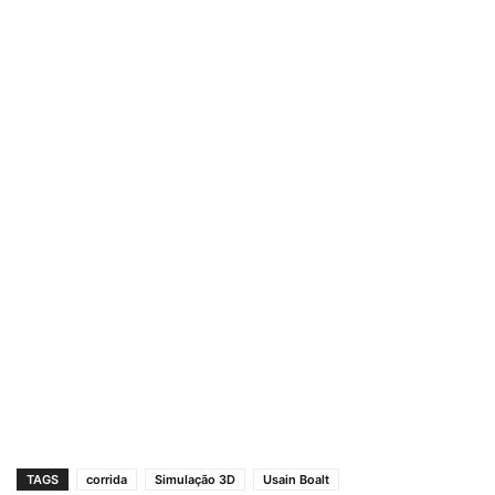
TAGS
corrida
Simulação 3D
Usain Boalt