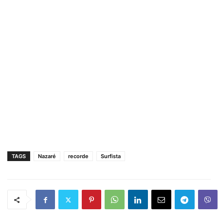
TAGS
Nazaré
recorde
Surfista