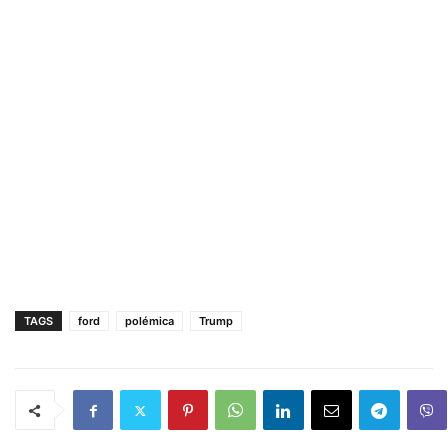
TAGS
ford
polémica
Trump