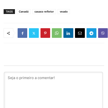
TAGS
Canadá
casaco refletor
veado