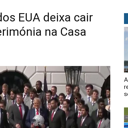
dos EUA deixa cair
erimónia na Casa
A
r
s