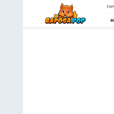
Raposa
Con
Pop
H