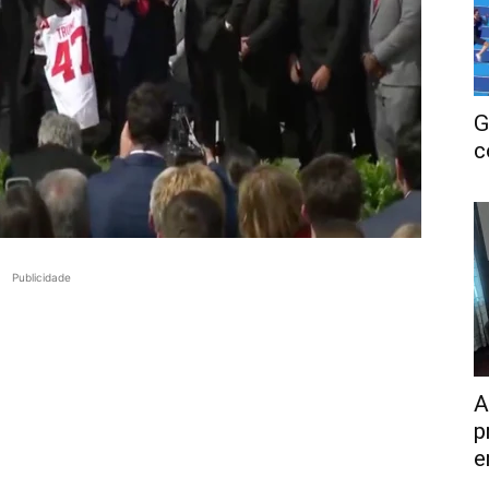
G
c
Publicidade
A
p
e