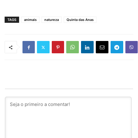
TAGS
animais
natureza
Quinta das Anas