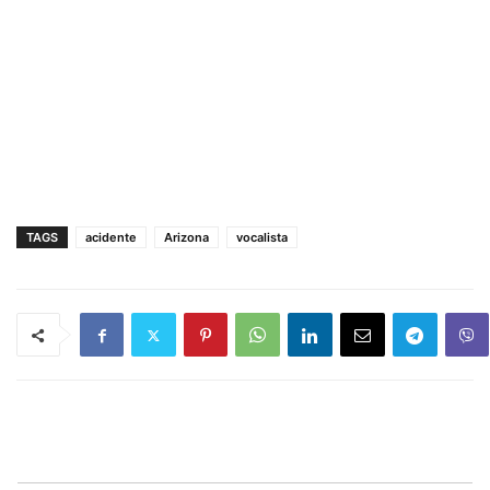
TAGS
acidente
Arizona
vocalista