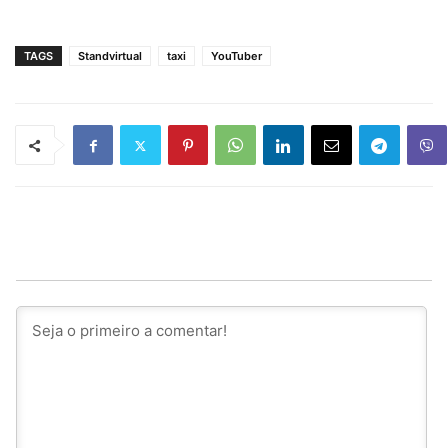
TAGS
Standvirtual
taxi
YouTuber