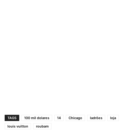
TAGS
100 mil dolares
14
Chicago
ladrões
loja
louis vuitton
roubam