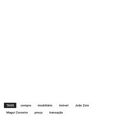
TAGS
compra
imobiliário
imóvel
João Zoio
Magui Corceiro
preço
transação