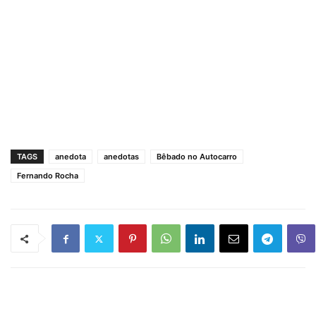
TAGS
anedota
anedotas
Bêbado no Autocarro
Fernando Rocha