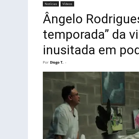
Notícias
Vídeos
Ângelo Rodrigues
temporada” da v
inusitada em po
Por
Diogo T.
-