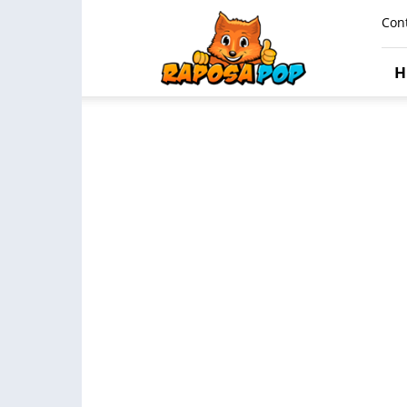
Raposa
Con
Pop
H