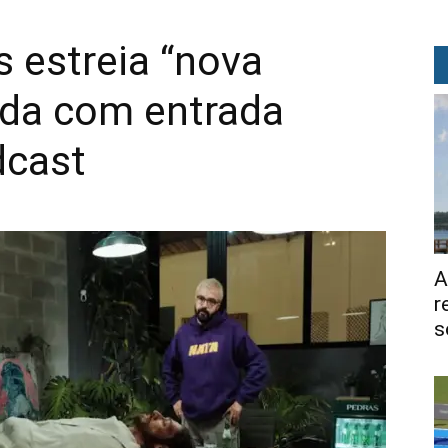
 estreia “nova
ida com entrada
dcast
A
r
s