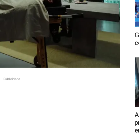
G
c
Publicidade
A
p
e