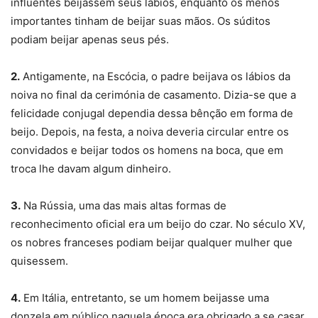
influentes beijassem seus lábios, enquanto os menos
importantes tinham de beijar suas mãos. Os súditos
podiam beijar apenas seus pés.
2.
Antigamente, na Escócia, o padre beijava os lábios da
noiva no final da cerimónia de casamento. Dizia-se que a
felicidade conjugal dependia dessa bênção em forma de
beijo. Depois, na festa, a noiva deveria circular entre os
convidados e beijar todos os homens na boca, que em
troca lhe davam algum dinheiro.
3.
Na Rússia, uma das mais altas formas de
reconhecimento oficial era um beijo do czar. No século XV,
os nobres franceses podiam beijar qualquer mulher que
quisessem.
4.
Em Itália, entretanto, se um homem beijasse uma
donzela em público naquela época era obrigado a se casar