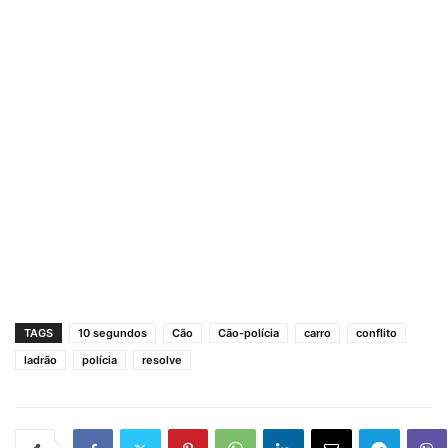
TAGS
10 segundos
Cão
Cão-polícia
carro
conflito
ladrão
polícia
resolve