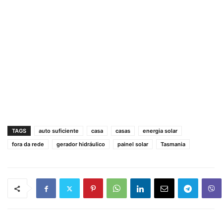
TAGS
auto suficiente
casa
casas
energia solar
fora da rede
gerador hidráulico
painel solar
Tasmania