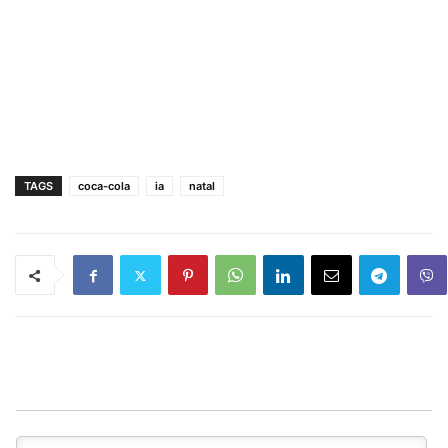
TAGS
coca-cola
ia
natal