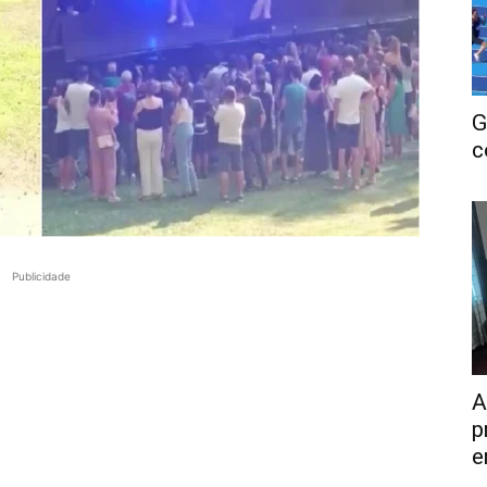
G
c
Publicidade
A
p
e