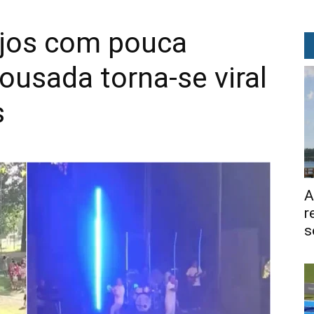
jos com pouca
ousada torna-se viral
s
A
r
s