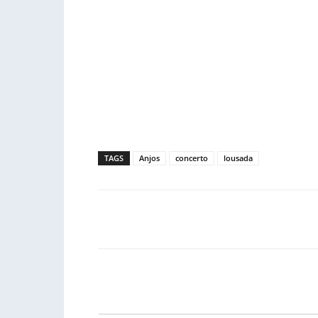
TAGS
Anjos
concerto
lousada
Facebook
PARTILHA