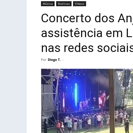
Música
Notícias
Vídeos
Concerto dos An
assistência em L
nas redes sociai
Por
Diogo T.
-