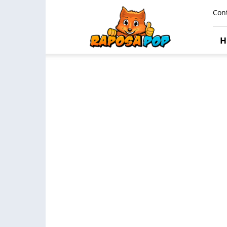
Raposa
Con
Pop
H