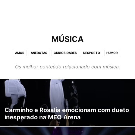
MÚSICA
AMOR
ANEDOTAS
CURIOSIDADES
DESPORTO
HUMOR
IMAGENS
MÚSICA
NOTÍCIAS
TOP
VIDA
VÍDEOS
Os melhor conteúdo relacionado com música.
Carminho e Rosalía emocionam com dueto
inesperado na MEO Arena