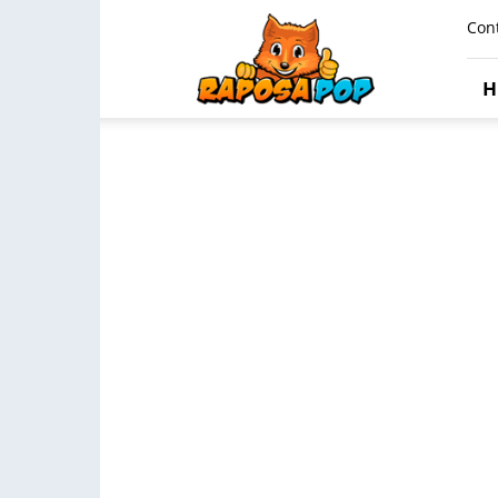
Raposa
Con
Pop
H