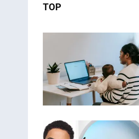
TOP
Amor
Anedotas
Curiosidades
Desporto
Hum