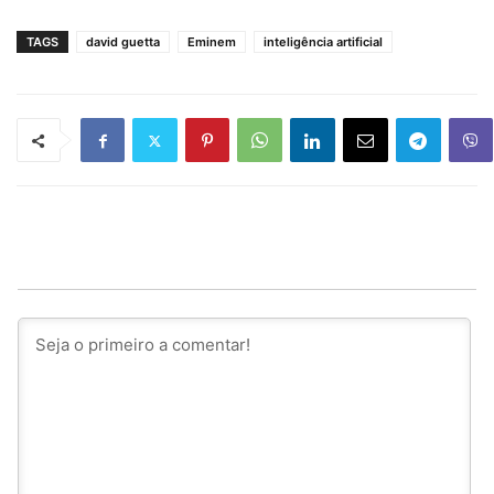
TAGS
david guetta
Eminem
inteligência artificial