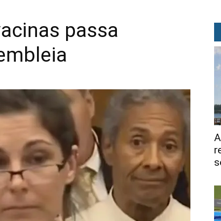
vacinas passa
embleia
A
r
s