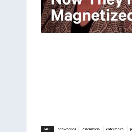
TAGS
anti-vacinas
assembleia
enfermeira
p