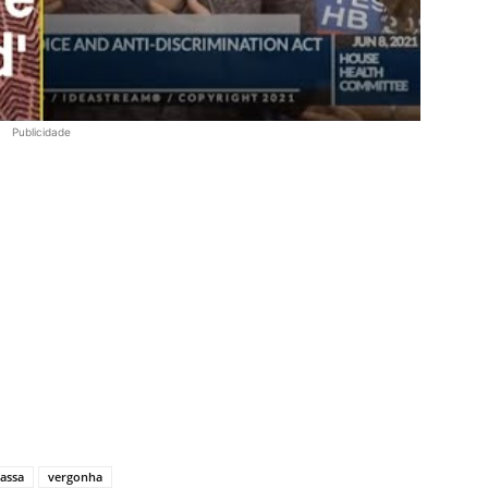
Publicidade
assa
vergonha