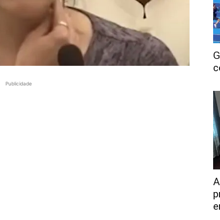
G
c
Publicidade
A
p
e