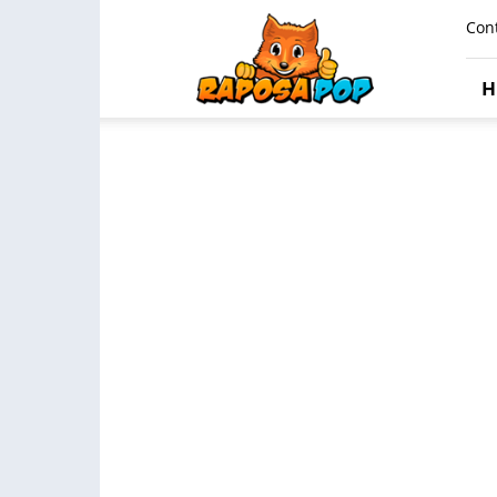
Raposa
Con
Pop
H