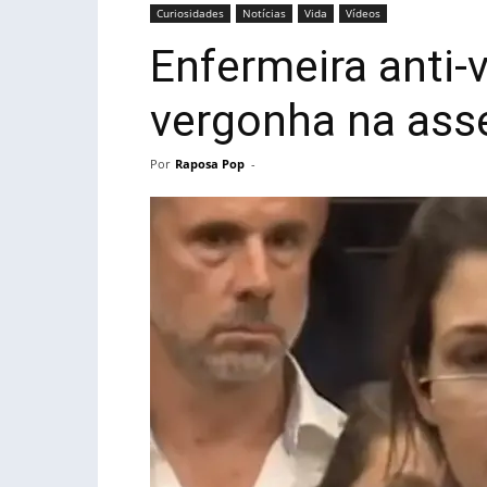
Curiosidades
Notícias
Vida
Vídeos
Enfermeira anti-
vergonha na ass
Por
Raposa Pop
-