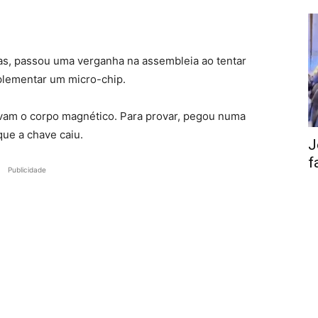
as, passou uma verganha na assembleia ao tentar
plementar um micro-chip.
avam o corpo magnético. Para provar, pegou numa
ue a chave caiu.
J
f
Publicidade