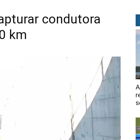
pturar condutora
50 km
A
r
s