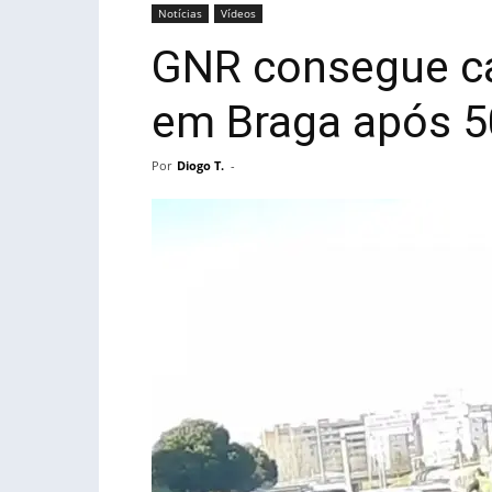
Notícias
Vídeos
GNR consegue ca
em Braga após 
Por
Diogo T.
-