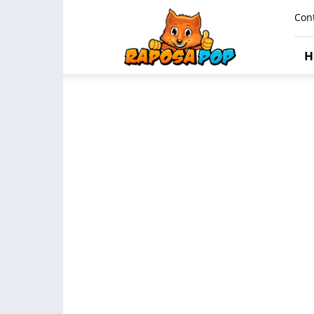
Raposa
Con
Pop
H