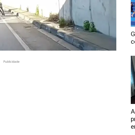
G
c
Publicidade
A
p
e