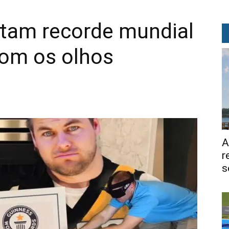
tam recorde mundial
com os olhos
A
r
s