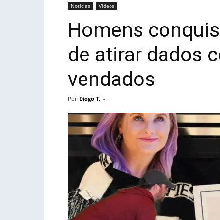
Notícias
Vídeos
Homens conquis
de atirar dados 
vendados
Por
Diogo T.
-