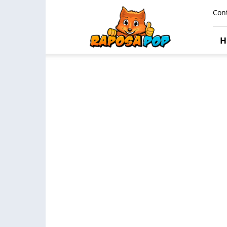
Raposa
Con
Pop
H