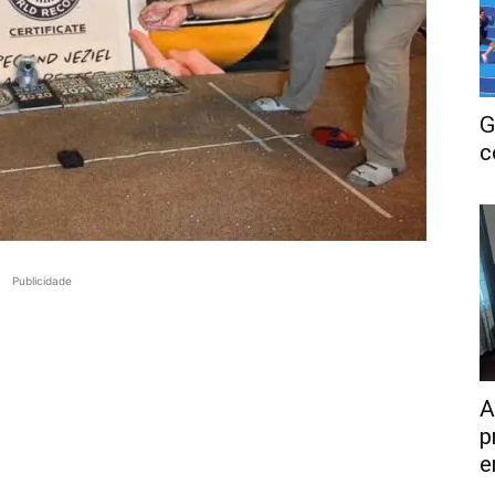
G
c
Publicidade
A
p
e