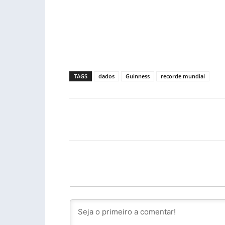
TAGS
dados
Guinness
recorde mundial
Facebook
PARTILHA