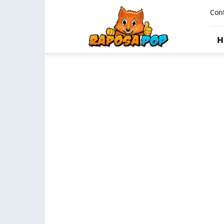
Raposa
Con
Pop
H