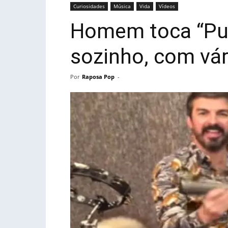
Curiosidades
Música
Vida
Vídeos
Homem toca “Pu
sozinho, com vá
Por
Raposa Pop
-