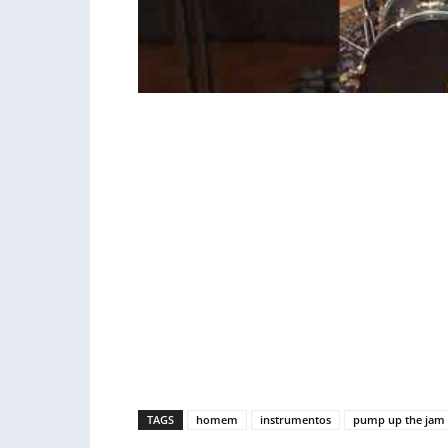
TAGS
homem
instrumentos
pump up the jam