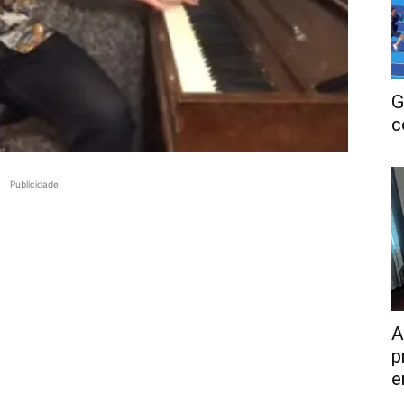
G
c
Publicidade
A
p
e