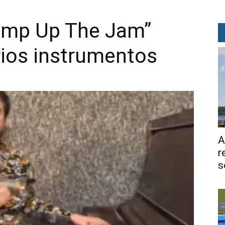
mp Up The Jam”
rios instrumentos
A
r
s