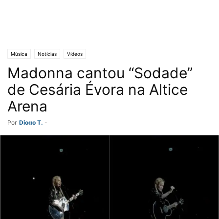
Música
Notícias
Vídeos
Madonna cantou “Sodade”
de Cesária Évora na Altice
Arena
Por
Diogo T.
-