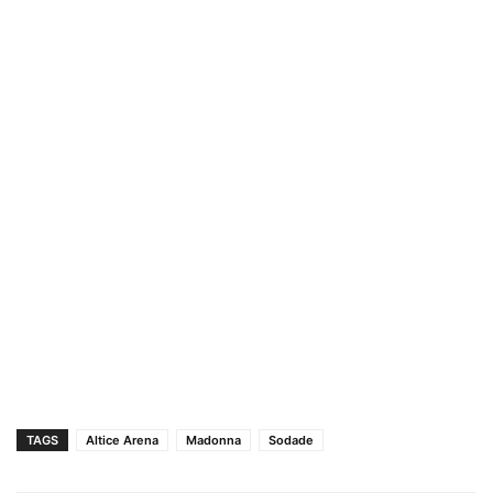
TAGS
Altice Arena
Madonna
Sodade