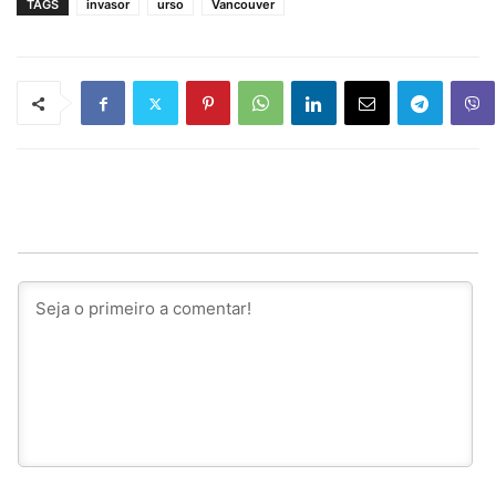
TAGS
invasor
urso
Vancouver