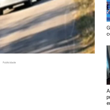
G
c
Publicidade
A
p
e