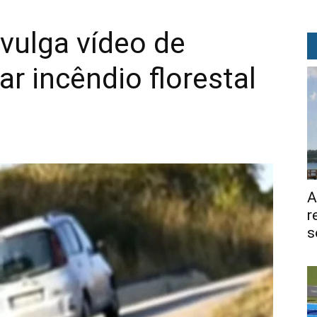
divulga vídeo de
 incêndio florestal
A
r
s