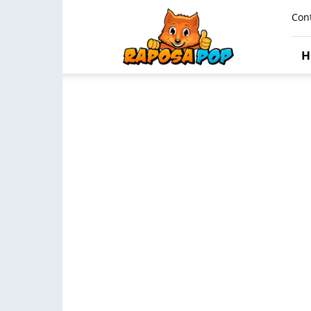
Raposa
Con
Pop
H