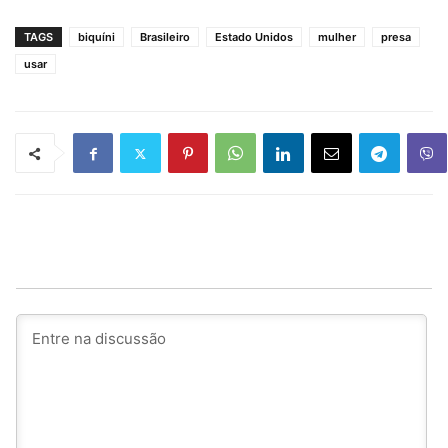
TAGS
biquíni
Brasileiro
Estado Unidos
mulher
presa
usar