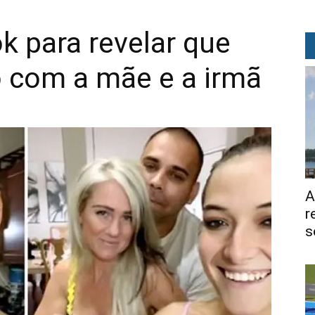
k para revelar que
o com a mãe e a irmã
A
r
s