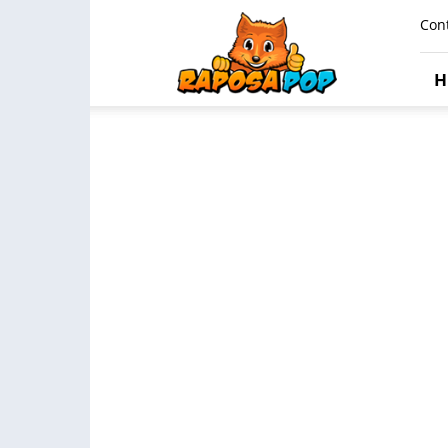
Raposa
Con
Pop
H