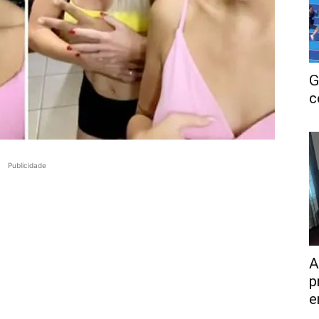
G
c
Publicidade
A
p
e