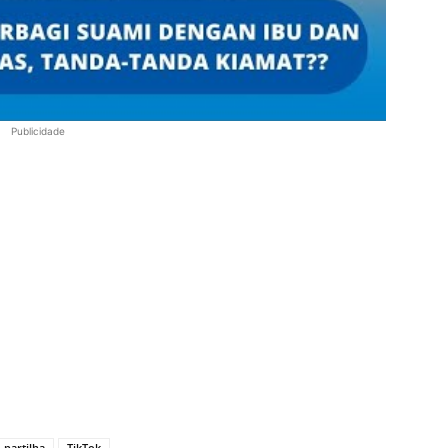
Publicidade
partilha
TikTok