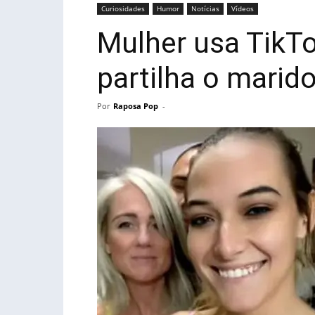
Curiosidades
Humor
Notícias
Vídeos
Mulher usa TikTo
partilha o marid
Por
Raposa Pop
-