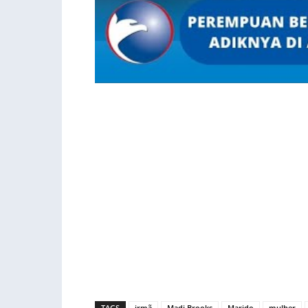
TAGS
irmã
Madi Brooks
Marido
mulher