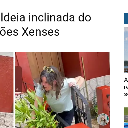
Aldeia inclinada do
sões Xenses
A
r
s