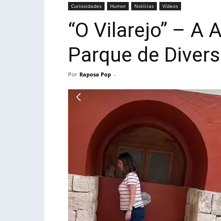
Curiosidades
Humor
Notícias
Vídeos
“O Vilarejo” – A 
Parque de Diver
Por
Raposa Pop
-