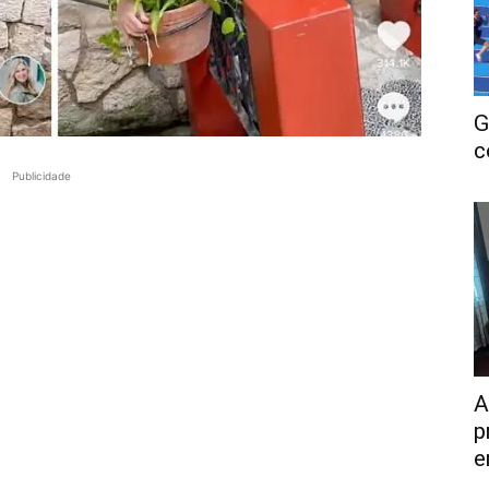
G
c
Publicidade
A
p
e