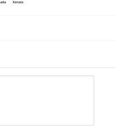
inada
Xenses
X
Pinterest
WhatsApp
Linkedin