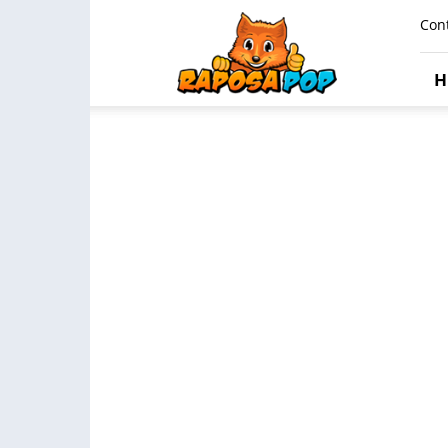
Raposa
Con
Pop
H