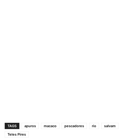
TAGS
apuros
macaco
pescadores
rio
salvam
Teles Pires