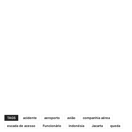
TAGS
acidente
aeroporto
avião
companhia aérea
escada de acesso
Funcionário
indonésia
Jacarta
queda