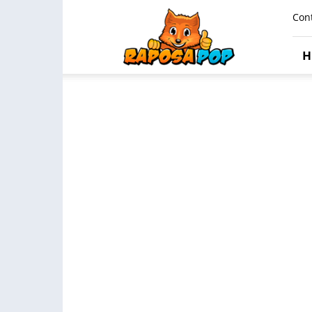
Raposa
Con
Pop
H