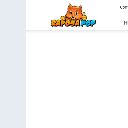
Raposa
Con
Pop
H