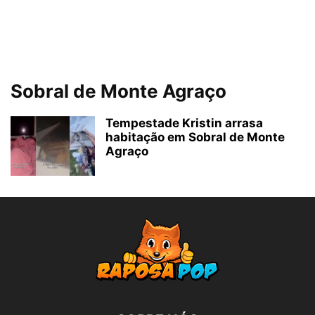
Sobral de Monte Agraço
Tempestade Kristin arrasa
habitação em Sobral de Monte
Agraço