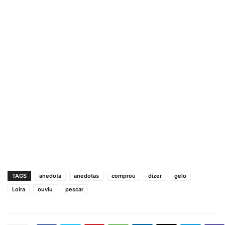
TAGS
anedota
anedotas
comprou
dizer
gelo
Loira
ouviu
pescar