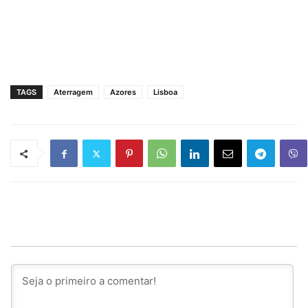
TAGS
Aterragem
Azores
Lisboa