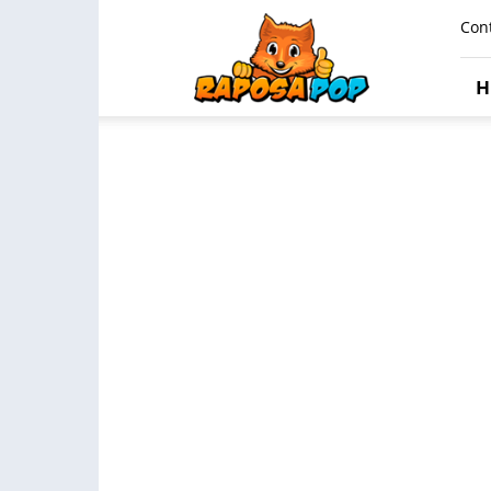
Raposa
Con
Pop
H