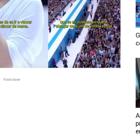
G
c
Publicidade
A
p
e