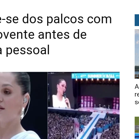
e-se dos palcos com
ente antes de
a pessoal
A
r
s