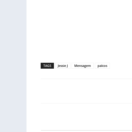
TAGS
Jessie J
Mensagem
palcos
Facebook
PARTILHA