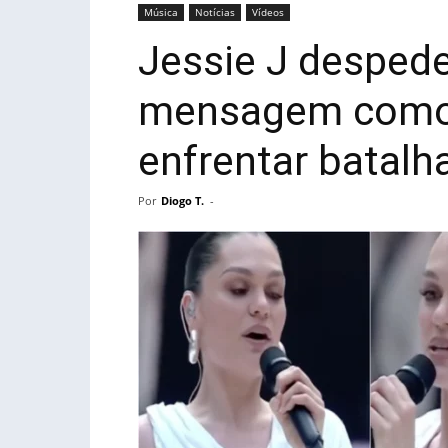
Música
Notícias
Vídeos
Jessie J desped
mensagem comov
enfrentar batalh
Por
Diogo T.
-