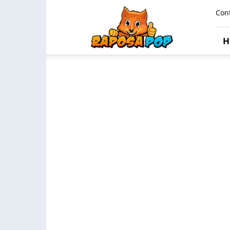
Raposa
Con
Pop
H