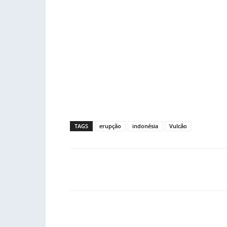
TAGS
erupção
indonésia
Vulcão
Facebook
PARTILHA