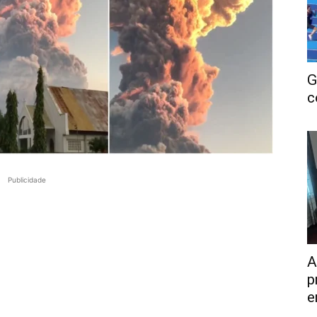
G
c
Publicidade
A
p
e