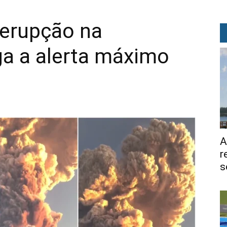
 erupção na
ga a alerta máximo
A
r
s