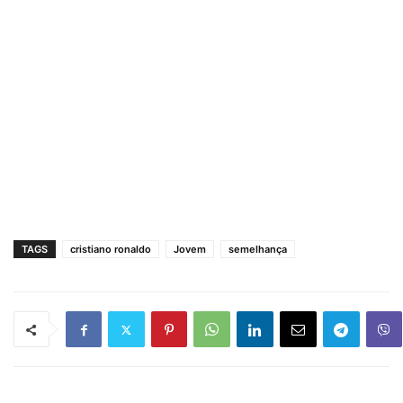
TAGS
cristiano ronaldo
Jovem
semelhança