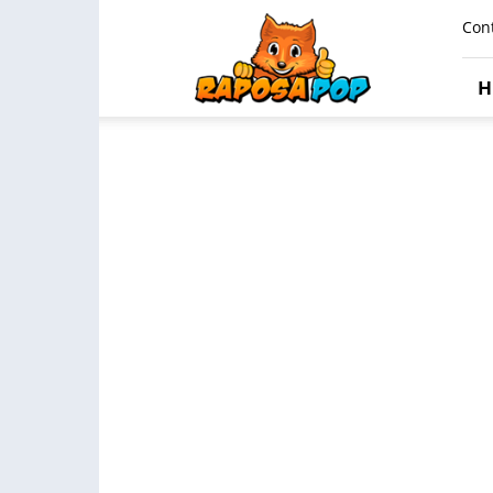
Raposa
Con
Pop
H