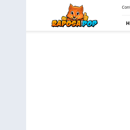
Raposa
Con
Pop
H