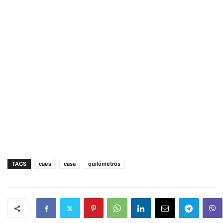
TAGS
cães
casa
quilómetros