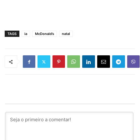
TAGS
ia
McDonald’s
natal