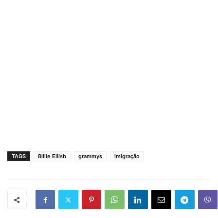
TAGS
Billie Eilish
grammys
imigração