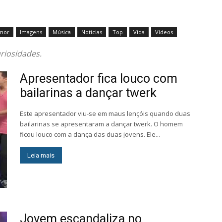
mor
Imagens
Música
Notícias
Top
Vida
Vídeos
riosidades.
Apresentador fica louco com
bailarinas a dançar twerk
Este apresentador viu-se em maus lençóis quando duas
bailarinas se apresentaram a dançar twerk. O homem
ficou louco com a dança das duas jovens. Ele...
Leia mais
Jovem escandaliza no