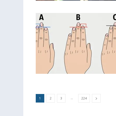
...
1
2
3
224