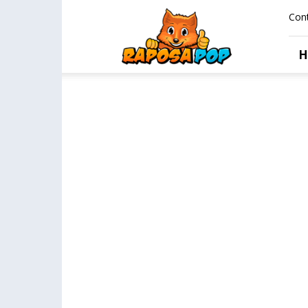
Raposa
Con
Pop
H