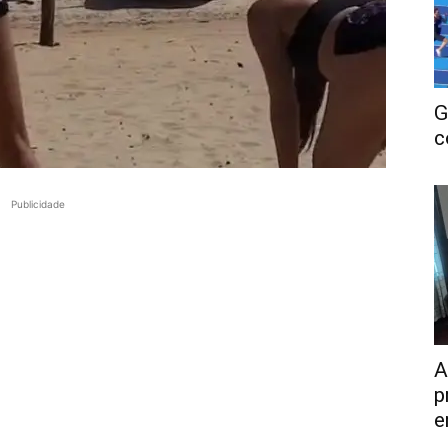
G
c
Publicidade
A
p
e