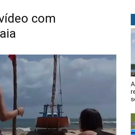
vídeo com
aia
A
r
s