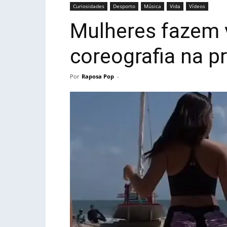
Curiosidades
Desporto
Música
Vida
Vídeos
Mulheres fazem 
coreografia na pr
Por
Raposa Pop
-