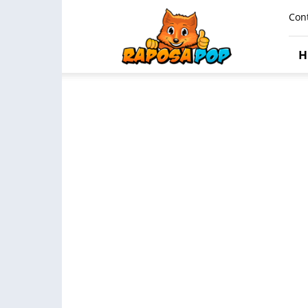
Raposa
Con
Pop
H