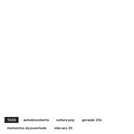
TAGS
autodescoberta
cultura pop
geração 20s
momentos da juventude
vida aos 20