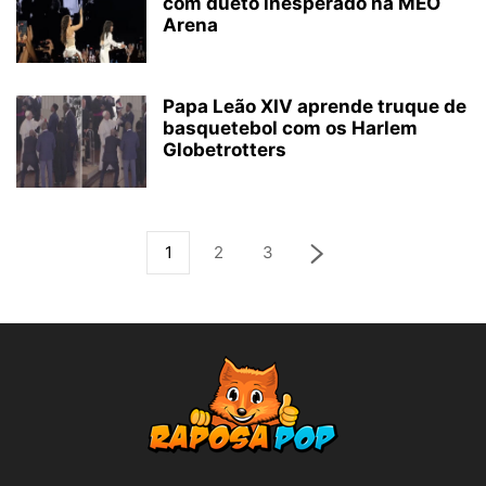
com dueto inesperado na MEO
Arena
Papa Leão XIV aprende truque de
basquetebol com os Harlem
Globetrotters
1
2
3